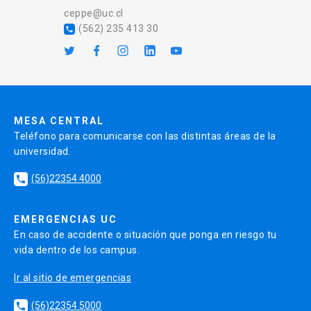
ceppe@uc.cl
(562) 235 413 30
local_phone
MESA CENTRAL
Teléfono para comunicarse con las distintas áreas de la
universidad.
(56)22354 4000
local_phone
EMERGENCIAS UC
En caso de accidente o situación que ponga en riesgo tu
vida dentro de los campus.
Ir al sitio de emergencias
(56)22354 5000
local_phone