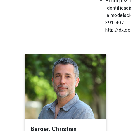
Henríquez, D
Identificac
la modelaci
391-407
http://dx.d
Berger, Christian