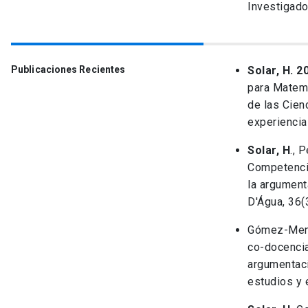
Investigador
Publicaciones Recientes
Solar, H. 2
para Matem
de las Cien
experiencia
Solar, H
., 
Competenci
la argument
D'Água, 36(
Gómez-Mene
co-docencia
argumentaci
estudios y 