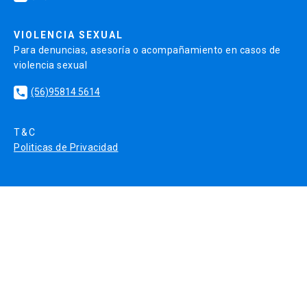
VIOLENCIA SEXUAL
Para denuncias, asesoría o acompañamiento en casos de
violencia sexual
(56)95814 5614
local_phone
T&C
Politicas de Privacidad