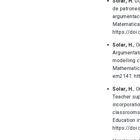
Solar, H.
Go
de patrones
argumentaci
Matematica.
https://doi
Solar, H.
, O
Argumentati
modelling c
Mathematics
em2141. ht
Solar, H.
, O
Teacher sup
incorporati
classrooms.
Education i
https://doi