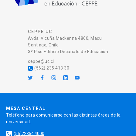
CEPPE UC
Avda. Vicuña Mackenna 4860, Macul
Santiago, Chile
3º Piso Edificio Decanato de Educación
ceppe@uc.cl
(562) 235 413 30
local_phone
MESA CENTRAL
Teléfono para comunicarse con las distintas áreas de la
universidad.
(56)22354 4000
local_phone