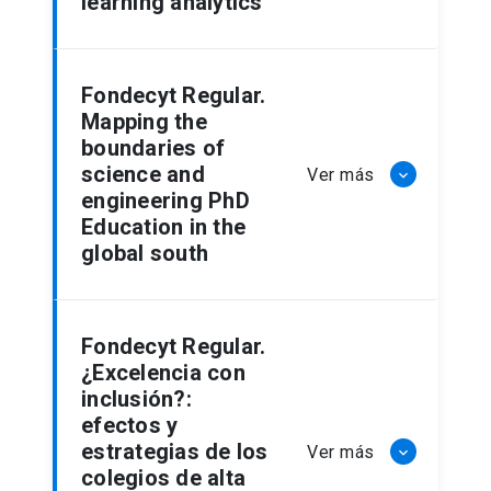
learning analytics
Fondecyt Regular.
Mapping the
boundaries of
science and
Ver más
keyboard_arrow_down
engineering PhD
Education in the
global south
Fondecyt Regular.
¿Excelencia con
inclusión?:
efectos y
estrategias de los
Ver más
keyboard_arrow_down
colegios de alta