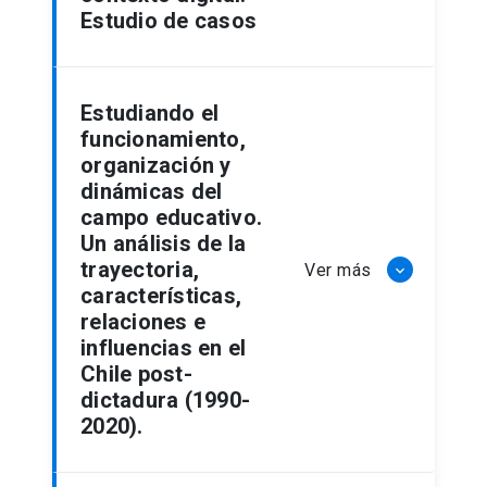
Estudio de casos
Estudiando el
funcionamiento,
organización y
dinámicas del
campo educativo.
Un análisis de la
trayectoria,
Ver más
keyboard_arrow_down
características,
relaciones e
influencias en el
Chile post-
dictadura (1990-
2020).