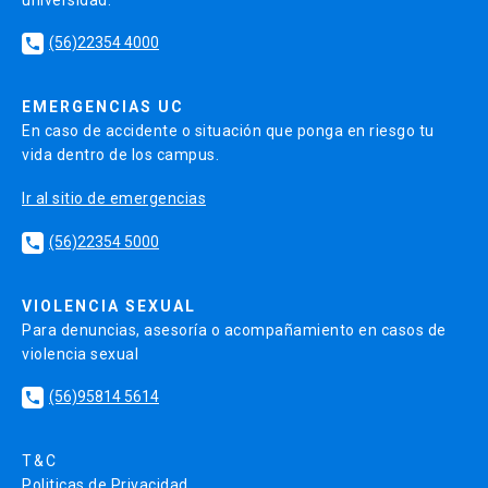
universidad.
(56)22354 4000
local_phone
EMERGENCIAS UC
En caso de accidente o situación que ponga en riesgo tu
vida dentro de los campus.
Ir al sitio de emergencias
(56)22354 5000
local_phone
VIOLENCIA SEXUAL
Para denuncias, asesoría o acompañamiento en casos de
violencia sexual
(56)95814 5614
local_phone
T&C
Politicas de Privacidad