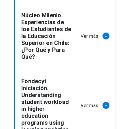
Núcleo Milenio.
Experiencias de
los Estudiantes de
la Educación
Ver más
keyboard_arrow_down
Superior en Chile:
¿Por Qué y Para
Qué?
Fondecyt
Iniciación.
Understanding
student workload
Ver más
keyboard_arrow_down
in higher
education
programs using