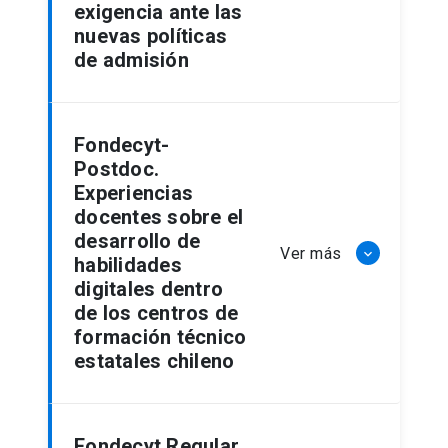
exigencia ante las
nuevas políticas
de admisión
Fondecyt-
Postdoc.
Experiencias
docentes sobre el
desarrollo de
Ver más
keyboard_arrow_down
habilidades
digitales dentro
de los centros de
formación técnico
estatales chileno
Fondecyt Regular.