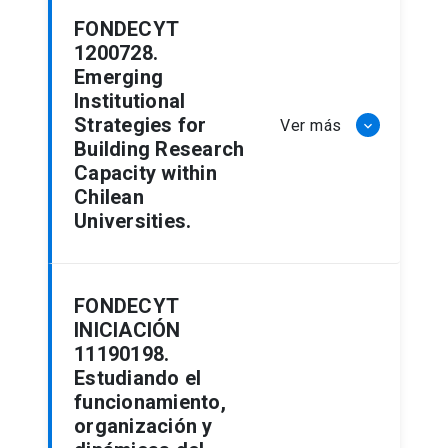
FONDECYT
1200728.
Emerging
Institutional
Strategies for
Ver más
keyboard_arrow_down
Building Research
Capacity within
Chilean
Universities.
FONDECYT
INICIACIÓN
11190198.
Estudiando el
funcionamiento,
organización y