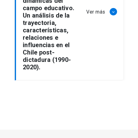
dinámicas del
campo educativo.
Ver más
keyboard_arrow_down
Un análisis de la
trayectoria,
características,
relaciones e
influencias en el
Chile post-
dictadura (1990-
2020).