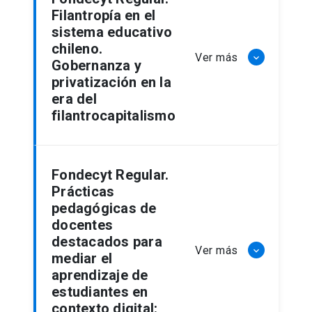
Filantropía en el
sistema educativo
chileno.
Ver más
keyboard_arrow_down
Gobernanza y
privatización en la
era del
filantrocapitalismo
Fondecyt Regular.
Prácticas
pedagógicas de
docentes
destacados para
Ver más
keyboard_arrow_down
mediar el
aprendizaje de
estudiantes en
contexto digital: