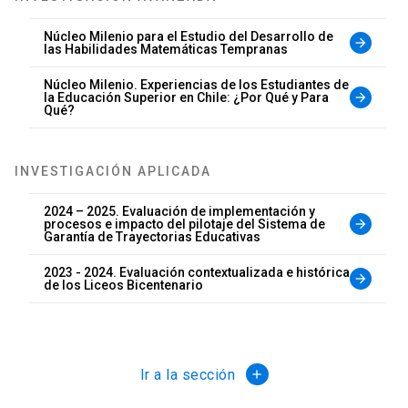
Núcleo Milenio para el Estudio del Desarrollo de
arrow_forward
las Habilidades Matemáticas Tempranas
Núcleo Milenio. Experiencias de los Estudiantes de
la Educación Superior en Chile: ¿Por Qué y Para
arrow_forward
Qué?
INVESTIGACIÓN APLICADA
2024 – 2025. Evaluación de implementación y
procesos e impacto del pilotaje del Sistema de
arrow_forward
Garantía de Trayectorias Educativas
2023 - 2024. Evaluación contextualizada e histórica
arrow_forward
de los Liceos Bicentenario
Ir a la sección