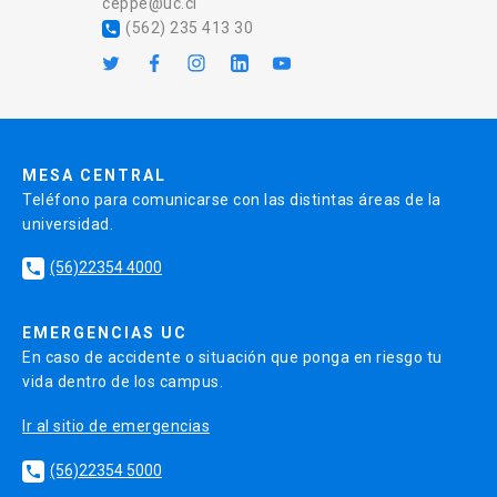
ceppe@uc.cl
(562) 235 413 30
local_phone
MESA CENTRAL
Teléfono para comunicarse con las distintas áreas de la
universidad.
(56)22354 4000
local_phone
EMERGENCIAS UC
En caso de accidente o situación que ponga en riesgo tu
vida dentro de los campus.
Ir al sitio de emergencias
(56)22354 5000
local_phone