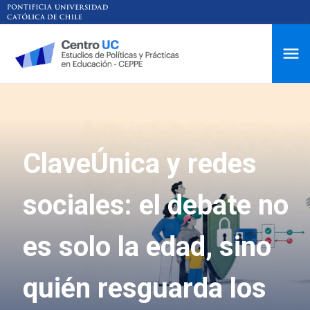
ClaveÚnica y redes
sociales: el debate no
es solo la edad, sino
quién resguarda los