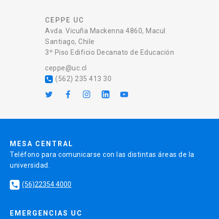
CEPPE UC
Avda. Vicuña Mackenna 4860, Macul
Santiago, Chile
3º Piso Edificio Decanato de Educación
ceppe@uc.cl
(562) 235 413 30
local_phone
MESA CENTRAL
Teléfono para comunicarse con las distintas áreas de la
universidad.
(56)22354 4000
local_phone
EMERGENCIAS UC