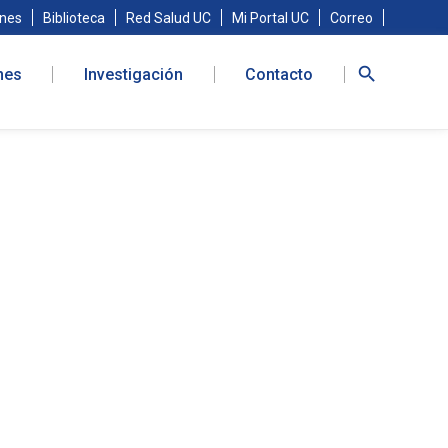
nes
Biblioteca
Red Salud UC
Mi Portal UC
Correo
nes
Investigación
Contacto