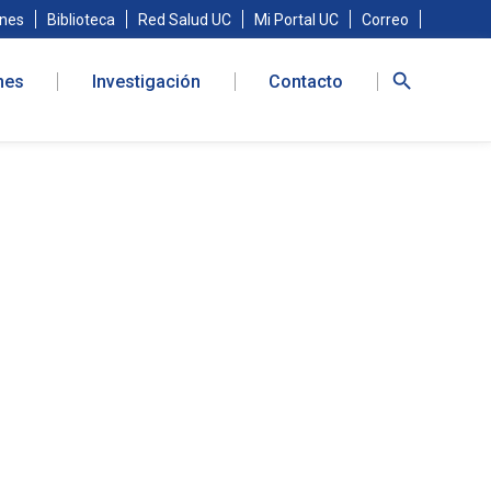
nes
Biblioteca
Red Salud UC
Mi Portal UC
Correo
nes
Investigación
Contacto