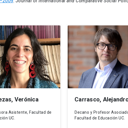
–2009
.
Journal of International and Comparative Social Polic
ezas, Verónica
Carrasco, Alejandr
sora Asistente, Facultad de
Decano y Profesor Asociad
ción UC.
Facultad de Educación UC.