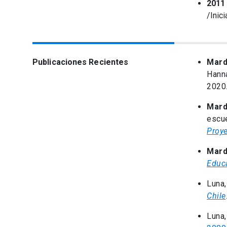
2011 
/Inic
Publicaciones Recientes
Mard
Hann
2020
Mard
escue
Proy
Mard
Educa
Luna,
Chile
Luna,