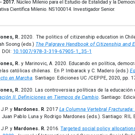
- 2017.
Núcleo Milenio para el Estudio de Estalidad y la Democr
iativa Científica Milenio. NS100014. Investigador Senior.
ones, R.
2020. The politics of citizenship education in Chil
ah Soong (eds.)
The Palgrave Handbook of Citizenship and 
. DOI:
10.1007/978-3-319-67905-1_35-1
ones, R.
y Marinovic, A. 2020. Educando en política, democra
las católicas chilenas. En P. Imbarack y C. Madero (eds.)
Ed
ecto en Marcha
.
Santiago: Ediciones UC /CEPPE, 2020, pp. 1
ones, R.
2020. Las controversias políticas de la educación c
ción II. Definiciones en Tiempos de Cambio
. Santiago: Edic
 J.P. y
Mardones. R
. 2017
La Columna Vertebral Fracturada: 
. Juan Pablo Luna y Rodrigo Mardones (eds.). Santiago: RIL 
 J.P. y
Mardones. R.
2016.
Targeted social policy allocation