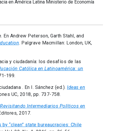
acia en América Latina Ministerio de Economía
e. En Andrew Peterson, Garth Stahl, and
Education
. Palgrave Macmillan: London, UK,
cia y ciudadanía: los desafíos de las
ucación Católica en Latinoamérica: un
71-199.
iudadana . En I. Sánchez (ed.).
Ideas en
iones UC, 2018, pp. 737-758.
Revisitando Intermediarios Políticos en
Editores, 2017.
s by “clean” state bureaucracies: Chile