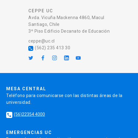
CEPPE UC
Avda. Vicuña Mackenna 4860, Macul
Santiago, Chile
3º Piso Edificio Decanato de Educación
ceppe@uc.cl
(562) 235 413 30
local_phone
MESA CENTRAL
Teléfono para comunicarse con las distintas áreas de la
universidad.
(56)22354 4000
local_phone
EMERGENCIAS UC