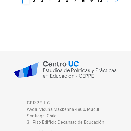
1
2
3
4
5
6
7
8
9
10
CEPPE UC
Avda. Vicuña Mackenna 4860, Macul
Santiago, Chile
3º Piso Edificio Decanato de Educación