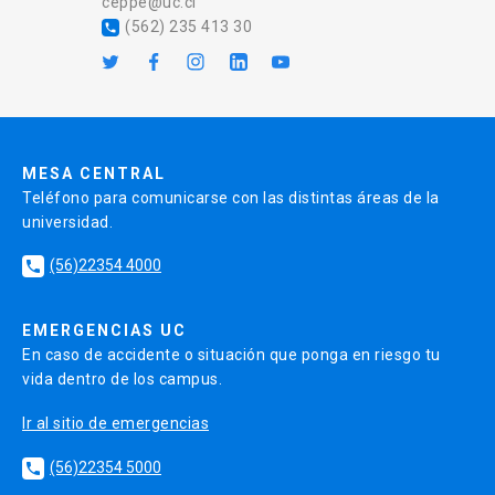
ceppe@uc.cl
(562) 235 413 30
local_phone
MESA CENTRAL
Teléfono para comunicarse con las distintas áreas de la
universidad.
(56)22354 4000
local_phone
EMERGENCIAS UC
En caso de accidente o situación que ponga en riesgo tu
vida dentro de los campus.
Ir al sitio de emergencias
(56)22354 5000
local_phone