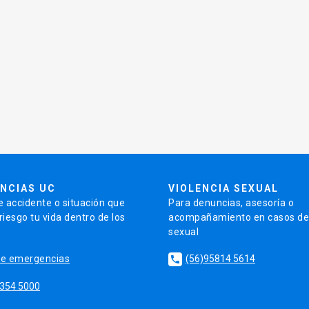
NCIAS UC
VIOLENCIA SEXUAL
e accidente o situación que
Para denuncias, asesoría o
iesgo tu vida dentro de los
acompañamiento en casos de 
sexual
o de emergencias
(56)95814 5614
local_phone
2354 5000