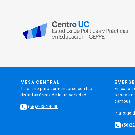
MESA CENTRAL
EMERGE
Teléfono para comunicarse con las
En caso d
distintas áreas de la universidad.
ponga en r
campus.
(56)22354 4000
local_phone
Ir al siti
(56)2
local_phone