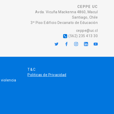
CEPPE UC
Avda. Vicuña Mackenna 4860, Macul
Santiago, Chile
3º Piso Edificio Decanato de Educación
ceppe@uc.cl
(562) 235 413 30
local_phone
T&C
Politicas de Privacidad
violencia