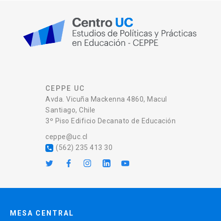
CEPPE UC
Avda. Vicuña Mackenna 4860, Macul
Santiago, Chile
3º Piso Edificio Decanato de Educación
ceppe@uc.cl
(562) 235 413 30
local_phone
MESA CENTRAL