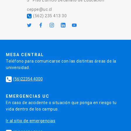
3º Piso Edificio Decanato de Educación
ceppe@uc.cl
(562) 235 413 30
local_phone
MESA CENTRAL
Teléfono para comunicarse con las distintas áreas de la
universidad.
(56)22354 4000
local_phone
EMERGENCIAS UC
En caso de accidente o situación que ponga en riesgo tu
vida dentro de los campus.
Ir al sitio de emergencias