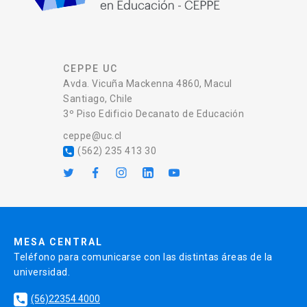
CEPPE UC
Avda. Vicuña Mackenna 4860, Macul
Santiago, Chile
3º Piso Edificio Decanato de Educación
ceppe@uc.cl
(562) 235 413 30
local_phone
MESA CENTRAL
Teléfono para comunicarse con las distintas áreas de la
universidad.
(56)22354 4000
local_phone