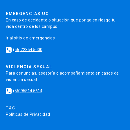
EMERGENCIAS UC
En caso de accidente o situación que ponga en riesgo tu
vida dentro de los campus.
Ir al sitio de emergencias
(56)22354 5000
local_phone
VIOLENCIA SEXUAL
Para denuncias, asesoría o acompañamiento en casos de
violencia sexual
(56)95814 5614
local_phone
T&C
Politicas de Privacidad