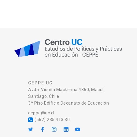
CEPPE UC
Avda. Vicuña Mackenna 4860, Macul
Santiago, Chile
3º Piso Edificio Decanato de Educación
ceppe@uc.cl
(562) 235 413 30
local_phone