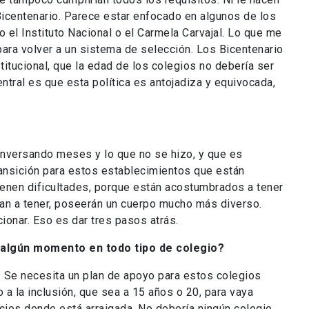
Bicentenario. Parece estar enfocado en algunos de los
l Instituto Nacional o el Carmela Carvajal. Lo que me
para volver a un sistema de selección. Los Bicentenario
itucional, que la edad de los colegios no debería ser
central es que esta política es antojadiza y equivocada,
onversando meses y lo que no se hizo, y que es
ransición para estos establecimientos que están
enen dificultades, porque están acostumbrados a tener
 van a tener, poseerán un cuerpo mucho más diverso.
cionar. Eso es dar tres pasos atrás.
 algún momento en todo tipo de colegio?
e. Se necesita un plan de apoyo para estos colegios
a la inclusión, que sea a 15 años o 20, para vaya
ios donde está arraigada. No debería ningún colegio