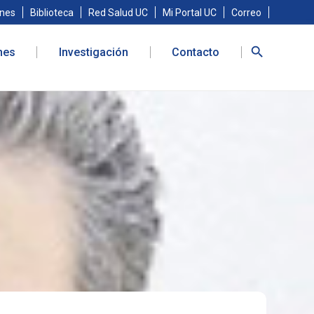
nes
Biblioteca
Red Salud UC
Mi Portal UC
Correo
nes
Investigación
Contacto