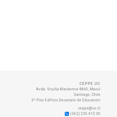
CEPPE UC
Avda. Vicuña Mackenna 4860, Macul
Santiago, Chile
3º Piso Edificio Decanato de Educación
ceppe@uc.cl
(562) 235 413 30
local_phone