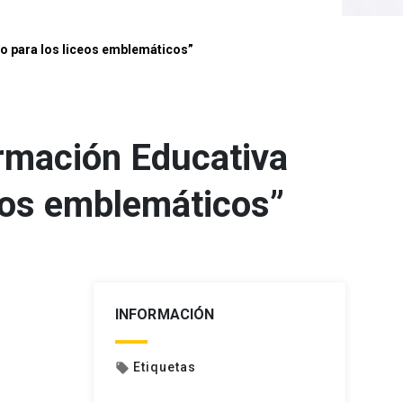
yo para los liceos emblemáticos”
formación Educativa
ceos emblemáticos”
INFORMACIÓN
Etiquetas
local_offer