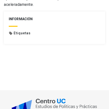
aceleradamente.
INFORMACIÓN
Etiquetas
local_offer