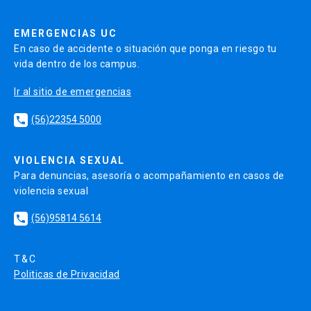
EMERGENCIAS UC
En caso de accidente o situación que ponga en riesgo tu
vida dentro de los campus.
Ir al sitio de emergencias
(56)22354 5000
local_phone
VIOLENCIA SEXUAL
Para denuncias, asesoría o acompañamiento en casos de
violencia sexual
(56)95814 5614
local_phone
T&C
Politicas de Privacidad