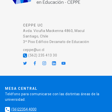
CEPPE UC
Avda. Vicuña Mackenna 4860, Macul
Santiago, Chile
3º Piso Edificio Decanato de Educación
ceppe@uc.cl
(562) 235 413 30
local_phone
MESA CENTRAL
Teléfono para comunicarse con las distintas áreas de la
universidad.
(56)22354 4000
local_phone